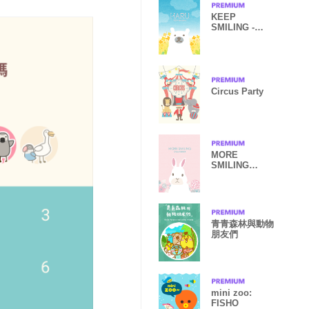
KEEP
SMILING -
HARU- for
world
Circus Party
MORE
SMILING
Snow Rabbit
pink World
青青森林與動物
朋友們
mini zoo:
FISHO