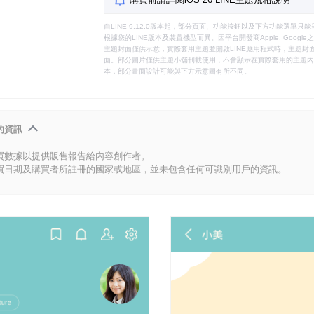
自LINE 9.12.0版本起，部分頁面、功能按鈕以及下方功能選單
根據您的LINE版本及裝置機型而異。因平台開發商Apple, Goog
主題封面僅供示意，實際套用主題並開啟LINE應用程式時，主題封面
面。部分圖片僅供主題小舖刊載使用，不會顯示在實際套用的主題內。
本，部分畫面設計可能與下方示意圖有所不同。
的資訊
買數據以提供販售報告給內容創作者。
買日期及購買者所註冊的國家或地區，並未包含任何可識別用戶的資訊。