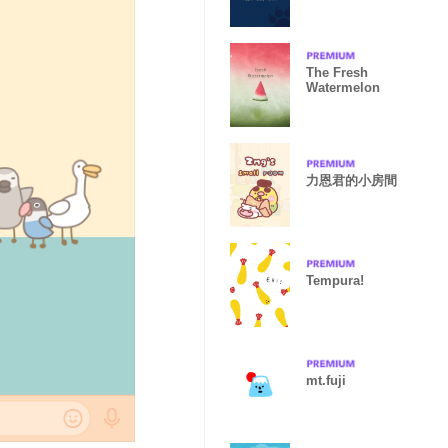
The Fresh
Watermelon
力恩君的小房間
Tempura!
mt.fuji