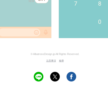
© AlbatrossDesign.jp All Rights Reserved.
注意事項
檢舉