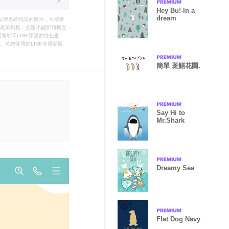
Hey Bu!-In a
dream
只能呈現系統預設的圖示，可能會
le之政策規格，主題小舖所刊載之
將顯示LINE預設的綠色畫
若您使用的LINE非最新版
簡單 斑鱔花園.
Say Hi to
Mr.Shark
Dreamy Sea
Flat Dog Navy