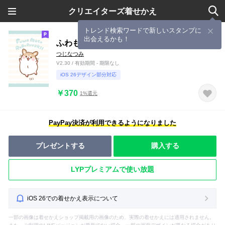
クリエイターズ着せかえ
トレンド検索ワードで新しいスタンプに
出会えるかも！
ふわもこロボロフスキー
つじなつみ
V2.30 / 有効期間 - 期限なし
iOS 26デザイン部分対応
￥370
1%還元
PayPay決済が利用できるようになりました
プレゼントする
購入する
LYPプレミアムで使い放題
iOS 26での着せかえ表示について
一部の画像は着せかえショップ掲載用の画像のため、実際の着せかえには適用されません。