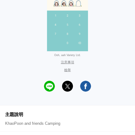
Ooh, aah Variety Ltd.
注意事項
檢舉
主題說明
KhaoPoon and friends Camping