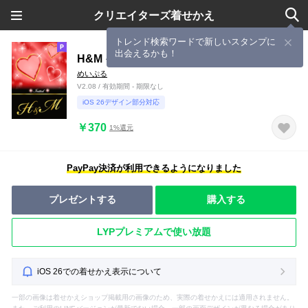
クリエイターズ着せかえ
トレンド検索ワードで新しいスタンプに
出会えるかも！
H&M イニシャル 恋愛運UP!赤×ハート
めいぷる
V2.08 / 有効期間 - 期限なし
iOS 26デザイン部分対応
￥370
1%還元
PayPay決済が利用できるようになりました
プレゼントする
購入する
LYPプレミアムで使い放題
iOS 26での着せかえ表示について
一部の画像は着せかえショップ掲載用の画像のため、実際の着せかえには適用されません。