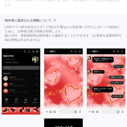
また、ご利用のLINEバージョンが最新でない場合、一部の画面デザインが異なる場合があり
ます。
制作者に提供される情報について
LINEヤフー株式会社はスタンプ/絵文字/着せかえ制作者への売上レポートの提供の
ために、お客様の購入情報を利用します。
購入日付、登録国情報は制作者から確認することができます。(お客様を直接識別可
能な情報は含まれません)