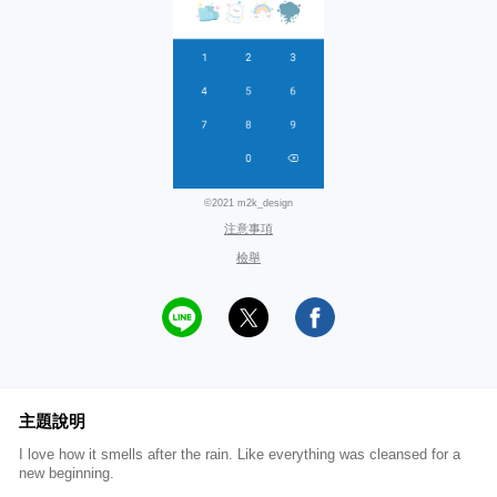
©2021 m2k_design
注意事項
檢舉
主題說明
I love how it smells after the rain. Like everything was cleansed for a
new beginning.