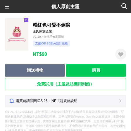
個人原創主題
粉紅色可愛不倒翁
王氏家族企業
V2.19 / 無使用效期限制
支援iOS 26部分設計規格
NT$90
贈送禮物
購買
免費試用（主題及貼圖用到飽）
購買前請詳閱iOS 26 LINE主題規格說明
自LINE 9.12.0版本起，部分頁面、功能按鈕以及下方功能選單只能呈現系統預設的圖示，可
能會根據您的LINE版本及裝置機型而異。因平台開發商Apple, Google之政策規格，主題小舖
所刊載之主題封面僅供示意，實際套用主題並開啟LINE應用程式時，主題封面將顯示LINE預
設的綠色畫面。部分圖片僅供主題小舖刊載使用，不會顯示在實際套用的主題內。若您使用的
LINE非最新版本，部分畫面設計可能與下方示意圖有所不同。