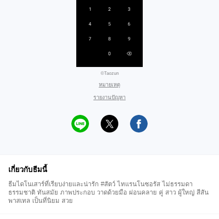
©Taozun
หมายเหตุ
รายงานปัญหา
เกี่ยวกับธีมนี้
ธีมไดโนเสาร์ที่เรียบง่ายและน่ารัก #สัตว์ ไทแรนโนซอรัส ไม่ธรรมดา
ธรรมชาติ ทันสมัย ภาพประกอบ วาดด้วยมือ ผ่อนคลาย คู่ สาว ผู้ใหญ่ สีสัน
พาสเทล เป็นที่นิยม สวย