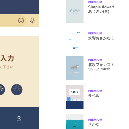
Simple flower/
あじさい(青)
水彩おさかな 1
北欧フォレスト
ウルフ mush
ラベル
さかな