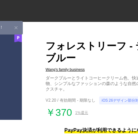
！
フォレストリーフ -
ブルー
Wang's family business
ダークブルーとライトコーヒークリーム色、快
物、シンプルなファッションの森のような自然
クスチャ。
V2.20 / 有効期間 - 期限なし
iOS 26デザイン部分
￥370
1%還元
PayPay決済が利用できるよう