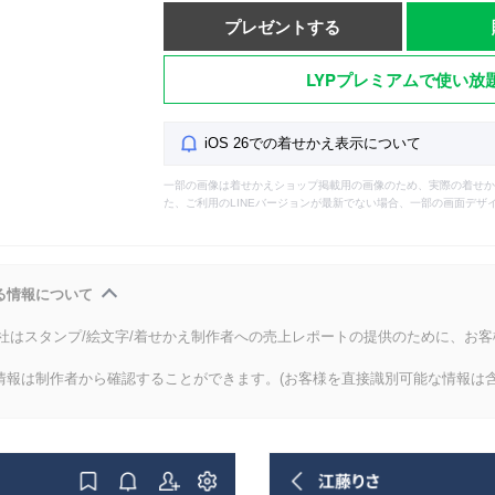
プレゼントする
LYPプレミアムで使い放
iOS 26での着せかえ表示について
一部の画像は着せかえショップ掲載用の画像のため、実際の着せか
た、ご利用のLINEバージョンが最新でない場合、一部の画面デザ
る情報について
会社はスタンプ/絵文字/着せかえ制作者への売上レポートの提供のために、お
情報は制作者から確認することができます。(お客様を直接識別可能な情報は含