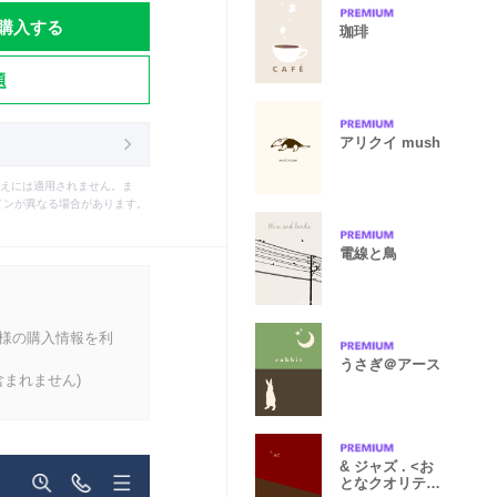
購入する
珈琲
題
アリクイ mush
えには適用されません。ま
インが異なる場合があります。
電線と鳥
客様の購入情報を利
うさぎ＠アース
まれません)
& ジャズ . <お
となクオリティ