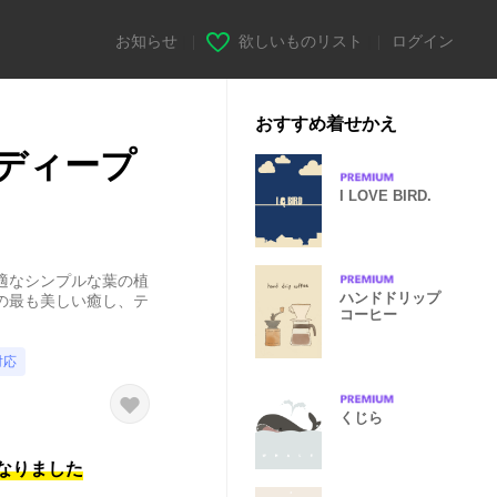
お知らせ
|
欲しいものリスト
|
ログイン
おすすめ着せかえ
 ディープ
I LOVE BIRD.
適なシンプルな葉の植
ハンドドリップ
の最も美しい癒し、テ
コーヒー
対応
くじら
になりました