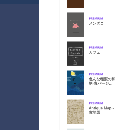
ー>
メンダコ
カフェ
色んな種類の和
柄-青パージョ
ン-
Antique Map -
古地図