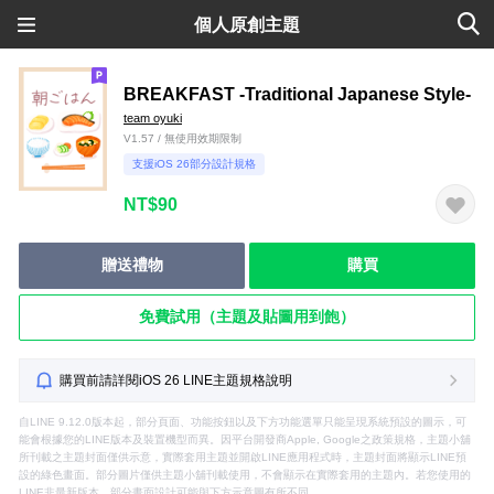
個人原創主題
BREAKFAST -Traditional Japanese Style-
team oyuki
V1.57 / 無使用效期限制
支援iOS 26部分設計規格
NT$90
贈送禮物
購買
免費試用（主題及貼圖用到飽）
購買前請詳閱iOS 26 LINE主題規格說明
自LINE 9.12.0版本起，部分頁面、功能按鈕以及下方功能選單只能呈現系統預設的圖示，可
能會根據您的LINE版本及裝置機型而異。因平台開發商Apple, Google之政策規格，主題小舖
所刊載之主題封面僅供示意，實際套用主題並開啟LINE應用程式時，主題封面將顯示LINE預
設的綠色畫面。部分圖片僅供主題小舖刊載使用，不會顯示在實際套用的主題內。若您使用的
LINE非最新版本，部分畫面設計可能與下方示意圖有所不同。