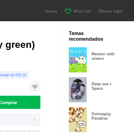
Avisos
|
Wish List
|
Efetuar login
Temas
recomendados
y green)
Mentori with
sisters
design do iOS 26
Deep sea +
Space
Comprar
Guineapig
Paradise
s e não aparecerão no tema