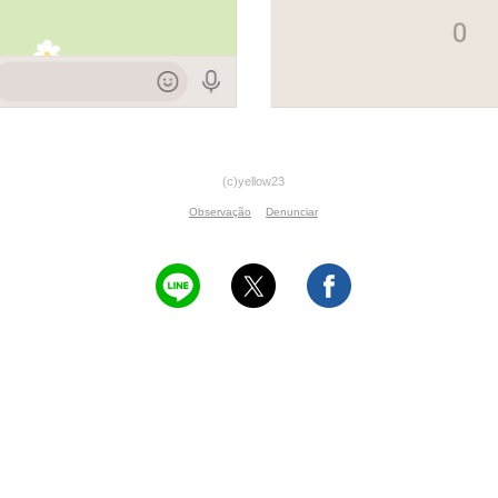
(c)yellow23
Observação
Denunciar