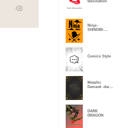
fascination
Ninja -
SHINOBI-
(Revised)
Comics Style
Metallic
Damask -dark
gold-
DARK
DRAGON