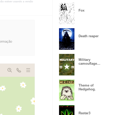
não estiver usando a versão
Fox
Death reaper
formação
Military
camouflage
ARMY
Theme of
Hedgehog.
Rastar3