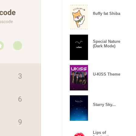
fluffy fat Shiba
Special Nature
(Dark Mode)
U-KISS Theme
Starry Sky...
Lips of