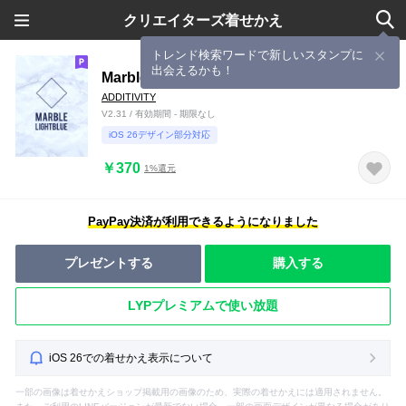
クリエイターズ着せかえ
トレンド検索ワードで新しいスタンプに
出会えるかも！
Marble ◇ Light Blue
ADDITIVITY
V2.31 / 有効期間 - 期限なし
iOS 26デザイン部分対応
￥370
1%還元
PayPay決済が利用できるようになりました
プレゼントする
購入する
LYPプレミアムで使い放題
iOS 26での着せかえ表示について
一部の画像は着せかえショップ掲載用の画像のため、実際の着せかえには適用されません。