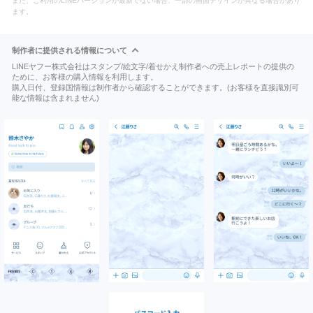
また、ご利用のLINEバージョンが最新でない場合、一部の画面デザインが異なる場合があり
ます。
制作者に提供される情報について
LINEヤフー株式会社はスタンプ/絵文字/着せかえ制作者への売上レポートの提供の
ために、お客様の購入情報を利用します。
購入日付、登録国情報は制作者から確認することができます。(お客様を直接識別可
能な情報は含まれません)