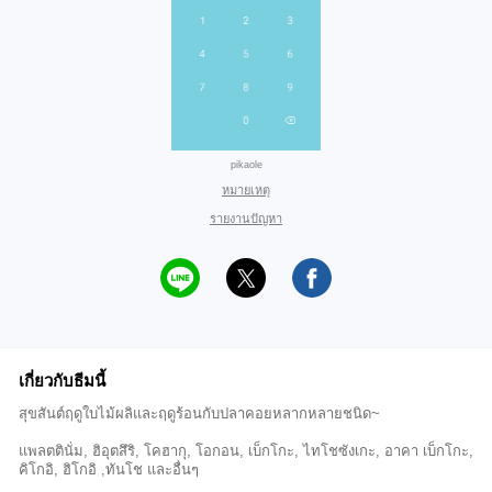
pikaole
หมายเหตุ
รายงานปัญหา
เกี่ยวกับธีมนี้
สุขสันต์ฤดูใบไม้ผลิและฤดูร้อนกับปลาคอยหลากหลายชนิด~
แพลตตินั่ม, ฮิอุตสึริ, โคฮากุ, โอกอน, เบ็กโกะ, ไทโชซังเกะ, อาคา เบ็กโกะ,
คิโกอิ, ฮิโกอิ ,ทันโช และอื่นๆ