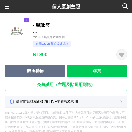
個人原創主題
- 聖誕節
Jia
V2.26 / 無使用效期限制
支援iOS 26部分設計規格
NT$90
贈送禮物
購買
免費試用（主題及貼圖用到飽）
購買前請詳閱iOS 26 LINE主題規格說明
自LINE 9.12.0版本起，部分頁面、功能按鈕以及下方功能選單只能呈現系統預設的圖示，可
能會根據您的LINE版本及裝置機型而異。因平台開發商Apple, Google之政策規格，主題小舖
所刊載之主題封面僅供示意，實際套用主題並開啟LINE應用程式時，主題封面將顯示LINE預
設的綠色畫面。部分圖片僅供主題小舖刊載使用，不會顯示在實際套用的主題內。若您使用的
LINE非最新版本，部分畫面設計可能與下方示意圖有所不同。