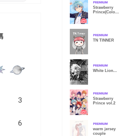
Strawberry
Prince(Colon)
vol.2
TN TINNER
White Lion...
Strawberry
Prince vol.2
warm jersey
couple