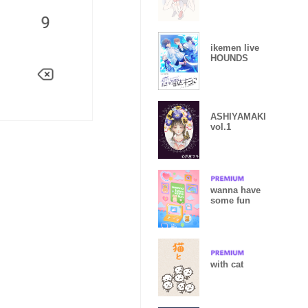
ikemen live
HOUNDS
ASHIYAMAKI
vol.1
wanna have
some fun
with cat