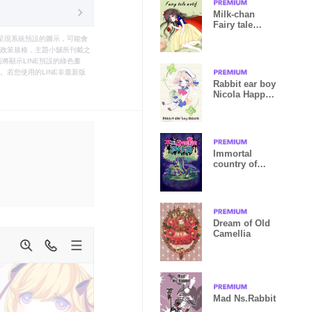
Milk-chan
Fairy tale
motif
只能呈現系統預設的圖示，可能會
le之政策規格，主題小舖所刊載之
將顯示LINE預設的綠色畫
若您使用的LINE非最新版
Rabbit ear boy
Nicola Happy
Clover
Immortal
country of
Alice
Dream of Old
Camellia
Mad Ns.Rabbit