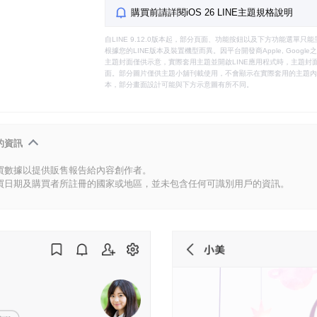
購買前請詳閱iOS 26 LINE主題規格說明
自LINE 9.12.0版本起，部分頁面、功能按鈕以及下方功能選單
根據您的LINE版本及裝置機型而異。因平台開發商Apple, Goog
主題封面僅供示意，實際套用主題並開啟LINE應用程式時，主題封面
面。部分圖片僅供主題小舖刊載使用，不會顯示在實際套用的主題內。
本，部分畫面設計可能與下方示意圖有所不同。
的資訊
買數據以提供販售報告給內容創作者。
買日期及購買者所註冊的國家或地區，並未包含任何可識別用戶的資訊。