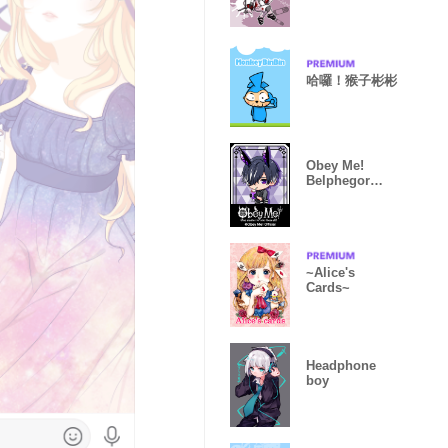
哈囉！猴子彬彬
Obey Me!
Belphegor
ver2.
~Alice's
Cards~
Headphone
boy