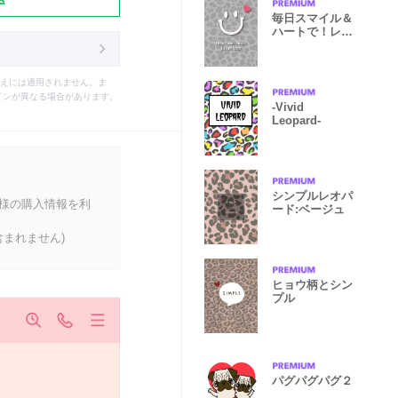
毎日スマイル＆
ハートで！レオ
パードGray
えには適用されません。ま
インが異なる場合があります。
-Vivid
Leopard-
シンプルレオパ
客様の購入情報を利
ード:ベージュ
まれません)
ヒョウ柄とシン
プル
パグパグパグ２