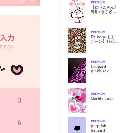
【ゆうこさん】
専用♪うさぎの
名前着せかえ
Re:bone【リ・
ボーン】セピア
ヒョウ柄
Leopard
pinkblack
Marble Love
purplish
leopard