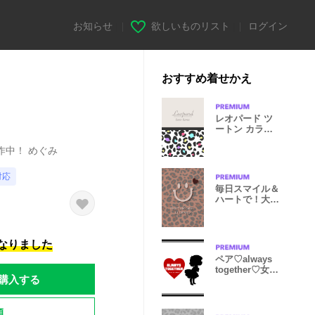
お知らせ
|
欲しいものリスト
|
ログイン
おすすめ着せかえ
レオパード ツ
ートン カラフ
ル
作中！ めぐみ
対応
毎日スマイル＆
ハートで！大人
のレオパード
になりました
ペア♡always
together♡女の
購入する
子ver.
題