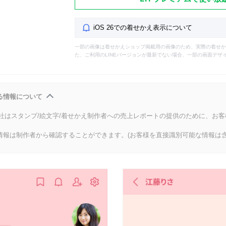
iOS 26での着せかえ表示について
一部の画像は着せかえショップ掲載用の画像のため、実際の着せか
た、ご利用のLINEバージョンが最新でない場合、一部の画面デザ
る情報について
会社はスタンプ/絵文字/着せかえ制作者への売上レポートの提供のために、お
情報は制作者から確認することができます。(お客様を直接識別可能な情報は含