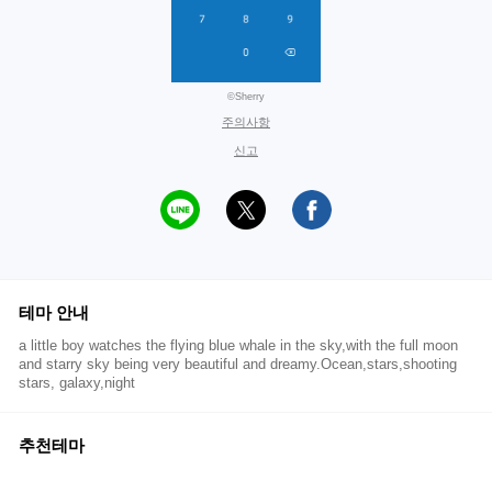
©Sherry
주의사항
신고
테마 안내
a little boy watches the flying blue whale in the sky,with the full moon
and starry sky being very beautiful and dreamy.Ocean,stars,shooting
stars, galaxy,night
추천테마