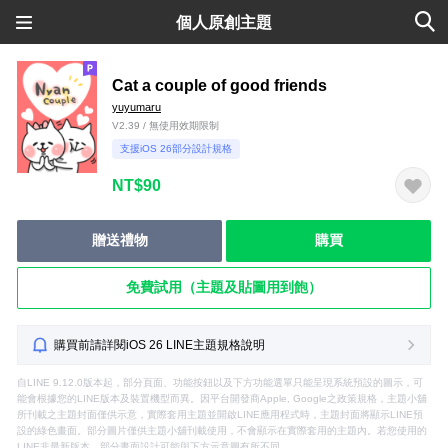
個人原創主題
Cat a couple of good friends
yuyumaru
V2.39 / 無使用效期限制
支援iOS 26部分設計規格
NT$90
贈送禮物
購買
免費試用（主題及貼圖用到飽）
購買前請詳閱iOS 26 LINE主題規格說明
自LINE 9.12.0版本起，部分頁面、功能按鈕以及下方功能選單只能呈現系統預設的圖示，可
能會根據您的LINE版本及裝置機型而異。因平台開發商Apple, Google之政策規格，主題小舖
所刊載之主題封面僅供示意，實際套用主題並開啟LINE應用程式時，主題封面將顯示LINE預
設的綠色畫面。部分圖片僅供主題小舖刊載使用，不會顯示在實際套用的主題內。若您使用的
LINE非最新版本，部分畫面設計可能與下方示意圖有所不同。