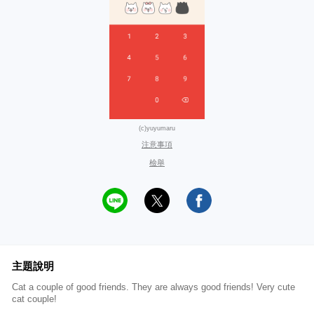
(c)yuyumaru
注意事項
檢舉
主題說明
Cat a couple of good friends. They are always good friends! Very cute
cat couple!