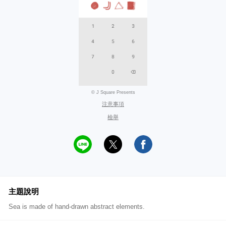
© J Square Presents
注意事項
檢舉
主題說明
Sea is made of hand-drawn abstract elements.