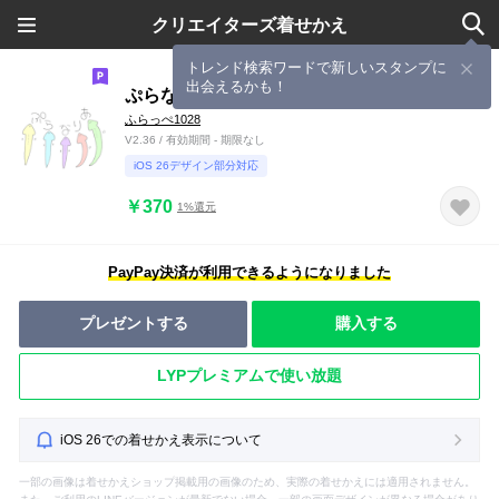
クリエイターズ着せかえ
トレンド検索ワードで新しいスタンプに
出会えるかも！
ぷらなりあ
ふらっぺ1028
V2.36 / 有効期間 - 期限なし
iOS 26デザイン部分対応
￥370
1%還元
PayPay決済が利用できるようになりました
プレゼントする
購入する
LYPプレミアムで使い放題
iOS 26での着せかえ表示について
一部の画像は着せかえショップ掲載用の画像のため、実際の着せかえには適用されません。