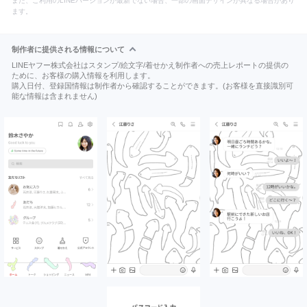
また、ご利用のLINEバージョンが最新でない場合、一部の画面デザインが異なる場合があり
ます。
制作者に提供される情報について
LINEヤフー株式会社はスタンプ/絵文字/着せかえ制作者への売上レポートの提供の
ために、お客様の購入情報を利用します。
購入日付、登録国情報は制作者から確認することができます。(お客様を直接識別可
能な情報は含まれません)