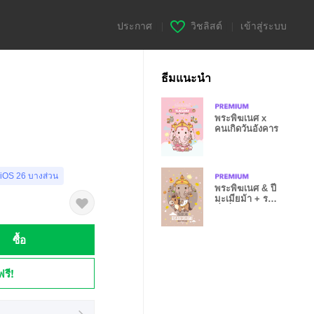
ประกาศ
|
วิชลิสต์
|
เข้าสู่ระบบ
ธีมแนะนำ
พระพิฆเนศ x
คนเกิดวันอังคาร
 iOS 26 บางส่วน
พระพิฆเนศ & ปี
มะเมียม้า + รวย
มั่งคั่ง
ซื้อ
ฟรี!