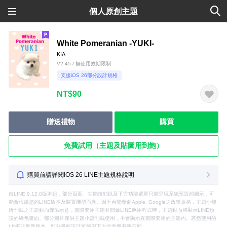
個人原創主題
White Pomeranian -YUKI-
KIA
V2.45 / 無使用效期限制
支援iOS 26部分設計規格
NT$90
贈送禮物
購買
免費試用（主題及貼圖用到飽）
購買前請詳閱iOS 26 LINE主題規格說明
自LINE 9.12.0版本起，部分頁面、功能按鈕以及下方功能選單只能呈現系統預設的圖示，可
能會根據您的LINE版本及裝置機型而異。因平台開發商Apple, Google之政策規格，主題小舖
所刊載之主題封面僅供示意，實際套用主題並開啟LINE應用程式時，主題封面將顯示LINE預
設的綠色畫面。部分圖片僅供主題小舖刊載使用，不會顯示在實際套用的主題內。若您使用的
LINE非最新版本，部分畫面設計可能與下方示意圖有所不同。