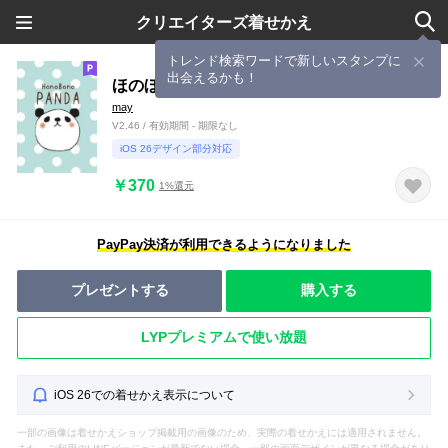
クリエイターズ着せかえ
トレンド検索ワードで新しいスタンプに
出会えるかも！
ほのぼのパンダ
may
V2.46 / 有効期間 - 期限なし
iOS 26デザイン部分対応
￥370
1%還元
PayPay決済が利用できるようになりました
プレゼントする
購入する
LYPプレミアムで使い放題
iOS 26での着せかえ表示について
一部の画像は着せかえショップ掲載用の画像のため、実際の着せかえには適用されません。