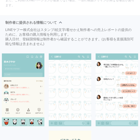
また、ご利用のLINEバージョンが最新でない場合、一部の画面デザインが異なる場合があり
ます。
制作者に提供される情報について
LINEヤフー株式会社はスタンプ/絵文字/着せかえ制作者への売上レポートの提供の
ために、お客様の購入情報を利用します。
購入日付、登録国情報は制作者から確認することができます。(お客様を直接識別可
能な情報は含まれません)