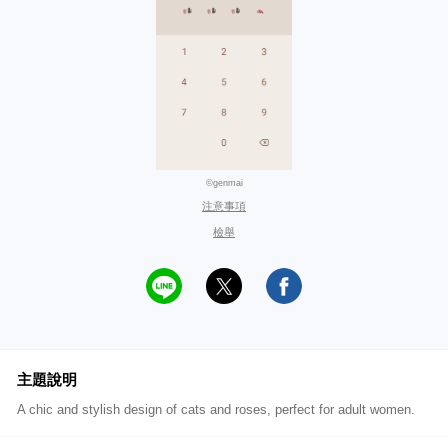
©genmai
注意事項
檢舉
主題說明
A chic and stylish design of cats and roses, perfect for adult women.