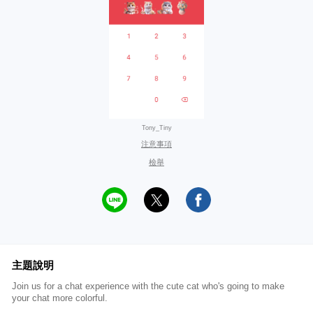
Tony_Tiny
注意事項
檢舉
主題說明
Join us for a chat experience with the cute cat who's going to make
your chat more colorful.