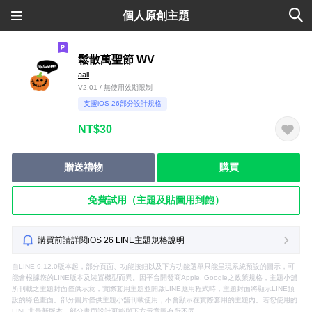
個人原創主題
鬆散萬聖節 WV
aall
V2.01 / 無使用效期限制
支援iOS 26部分設計規格
NT$30
贈送禮物
購買
免費試用（主題及貼圖用到飽）
購買前請詳閱iOS 26 LINE主題規格說明
自LINE 9.12.0版本起，部分頁面、功能按鈕以及下方功能選單只能呈現系統預設的圖示，可
能會根據您的LINE版本及裝置機型而異。因平台開發商Apple, Google之政策規格，主題小舖
所刊載之主題封面僅供示意，實際套用主題並開啟LINE應用程式時，主題封面將顯示LINE預
設的綠色畫面。部分圖片僅供主題小舖刊載使用，不會顯示在實際套用的主題內。若您使用的
LINE非最新版本，部分畫面設計可能與下方示意圖有所不同。