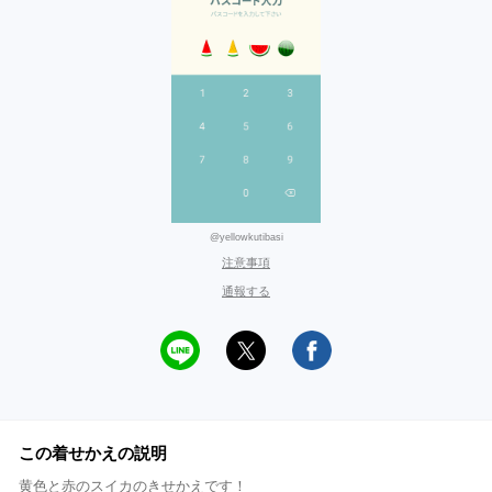
@yellowkutibasi
注意事項
通報する
この着せかえの説明
黄色と赤のスイカのきせかえです！