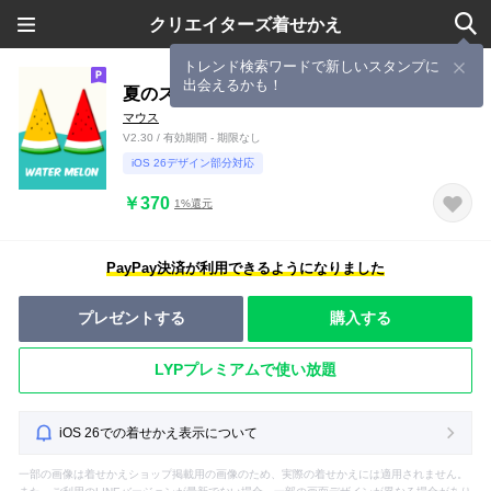
クリエイターズ着せかえ
トレンド検索ワードで新しいスタンプに
出会えるかも！
夏のスイカ
マウス
V2.30 / 有効期間 - 期限なし
iOS 26デザイン部分対応
￥370
1%還元
PayPay決済が利用できるようになりました
プレゼントする
購入する
LYPプレミアムで使い放題
iOS 26での着せかえ表示について
一部の画像は着せかえショップ掲載用の画像のため、実際の着せかえには適用されません。