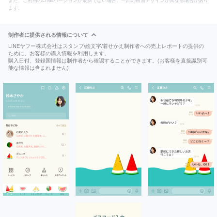
また、ご利用のLINEバージョンが最新でない場合、一部の画面デザインが異なる場合があり
ます。
制作者に提供される情報について
LINEヤフー株式会社はスタンプ/絵文字/着せかえ制作者への売上レポートの提供の
ために、お客様の購入情報を利用します。
購入日付、登録国情報は制作者から確認することができます。(お客様を直接識別可
能な情報は含まれません)