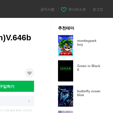
공지사항
|
위시리스트
|
로그인
추천테마
n)V.646b
monkeypark
boy
Green in Black
II
구입하기
butterfly ocean
blue
다. 또한 일부 화면 디자인은