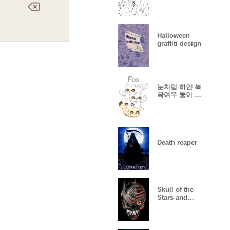
Halloween
graffiti design
눈처럼 하얀 북
극여우 둥이 테
마 3
Death reaper
Skull of the
Stars and
Stripes