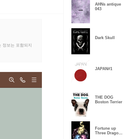
AHNs antique
043
Dark Skull
는 정보는 포함되지
JAPAN#1
THE DOG
Boston Terrier
Fortune up
Three Dragon
& Dragon c