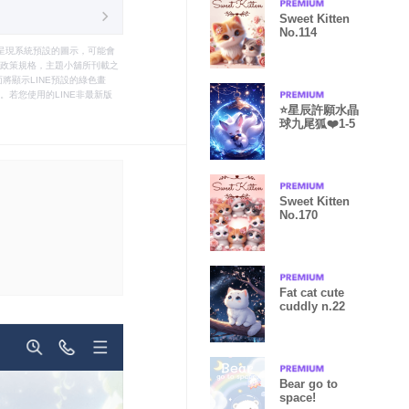
Sweet Kitten
No.114
只能呈現系統預設的圖示，可能會
le之政策規格，主題小舖所刊載之
將顯示LINE預設的綠色畫
若您使用的LINE非最新版
⭐️星辰許願水晶
球九尾狐❤️1-5
Sweet Kitten
No.170
Fat cat cute
cuddly n.22
Bear go to
space!