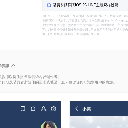
購買前請詳閱iOS 26 LINE主題規格說明
自LINE 9.12.0版本起，部分頁面、功能按鈕以及下方功能選單
根據您的LINE版本及裝置機型而異。因平台開發商Apple, Goog
主題封面僅供示意，實際套用主題並開啟LINE應用程式時，主題封面
面。部分圖片僅供主題小舖刊載使用，不會顯示在實際套用的主題內。
本，部分畫面設計可能與下方示意圖有所不同。
的資訊
買數據以提供販售報告給內容創作者。
買日期及購買者所註冊的國家或地區，並未包含任何可識別用戶的資訊。