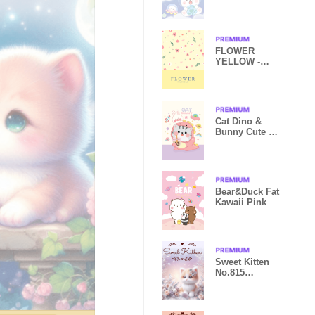
FLOWER
YELLOW -
NATURAL-5
Cat Dino &
Bunny Cute :
On Space
Bear&Duck Fat
Kawaii Pink
Sweet Kitten
No.815
Christmas