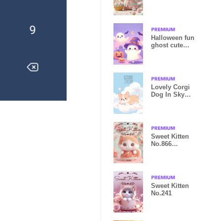
Halloween fun
ghost cute
n.93
Lovely Corgi
Dog In Sky
Theme
Sweet Kitten
No.866
Chinese new
year
Sweet Kitten
No.241