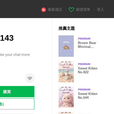
最新資訊
|
願望清單
|
登入
推薦主題
.143
Brown Bear
Minimal
Galaxy Violet
ake your chat more
Sweet Kitten
No.822
購買
Sweet Kitten
No.644
飽）