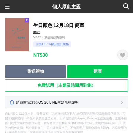
個人原創主題
生日顏色 12月18日 簡單
mata
V2.23 / 無使用效期限制
支援iOS 26部分設計規格
NT$30
贈送禮物
購買
免費試用（主題及貼圖用到飽）
購買前請詳閱iOS 26 LINE主題規格說明
自LINE 9.12.0版本起，部分頁面、功能按鈕以及下方功能選單只能呈現系統預設的圖示，可
能會根據您的LINE版本及裝置機型而異。因平台開發商Apple, Google之政策規格，主題小舖
所刊載之主題封面僅供示意，實際套用主題並開啟LINE應用程式時，主題封面將顯示LINE預
設的綠色畫面。部分圖片僅供主題小舖刊載使用，不會顯示在實際套用的主題內。若您使用的
LINE非最新版本，部分畫面設計可能與下方示意圖有所不同。