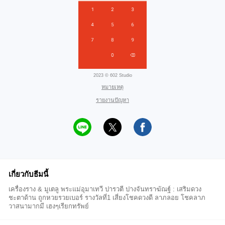
2023 © 602 Studio
หมายเหตุ
รายงานปัญหา
เกี่ยวกับธีมนี้
เครื่องราง & มูเตลู พระแม่อุมาเทวี ปารวตี ปางจันทราฆัณฐ์ : เสริมดวง
ชะตาด้าน ถูกหวยรวยเบอร์ รางวัลที่1 เสี่ยงโชคดวงดี ลาภลอย โชคลาภ
วาสนามากมี เฮงๆเรียกทรัพย์