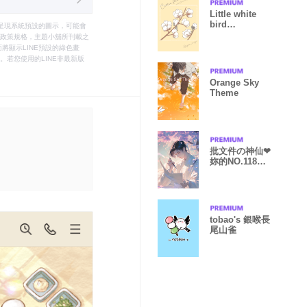
Little white
bird
只能呈現系統預設的圖示，可能會
SHIMAENAGA
le之政策規格，主題小舖所刊載之
(cotton)
將顯示LINE預設的綠色畫
若您使用的LINE非最新版
Orange Sky
Theme
批文件の神仙❤
妳的NO.118帥
哥老公
tobao's 銀喉長
尾山雀