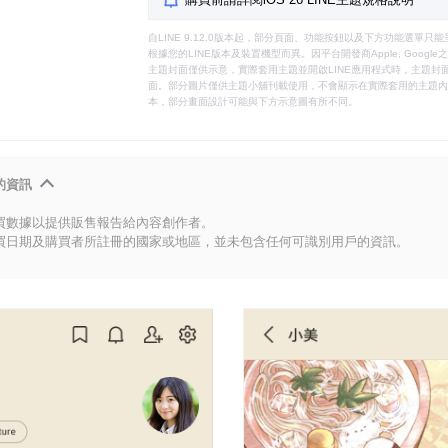
自LINE 9.12.0版本起，部分頁面、功能按鈕以及下方功能選單
根據您的LINE版本及裝置機型而異。因平台開發商Apple, Goog
主題封面僅供示意，實際套用主題並開啟LINE應用程式時，主題封面
面。部分圖片僅供主題小舖刊載使用，不會顯示在實際套用的主題內。
本，部分畫面設計可能與下方示意圖有所不同。
的資訊
買數據以提供販售報告給內容創作者。
買日期及購買者所註冊的國家或地區，並未包含任何可識別用戶的資訊。