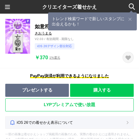
クリエイターズ着せかえ
トレンド検索ワードで新しいスタンプに
出会えるかも！
如意符2 すべてが思いのままになる開運護符
きおうまる
V2.03 / 有効期間 - 期限なし
iOS 26デザイン部分対応
￥370
1%還元
PayPay決済が利用できるようになりました
プレゼントする
購入する
LYPプレミアムで使い放題
iOS 26での着せかえ表示について
一部の画像は着せかえショップ掲載用の画像のため、実際の着せかえには適用されません。