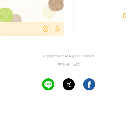
Copyright© an All Rights Reserved.
주의사항
신고