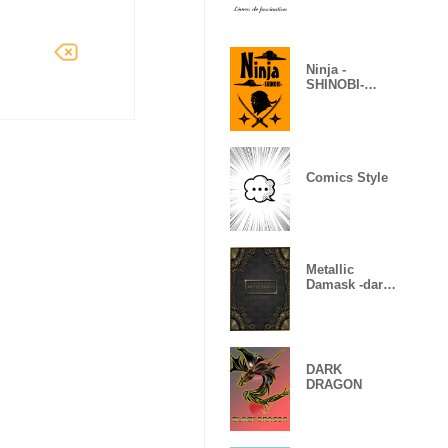
Ninja -
SHINOBI-
(Revised)
Comics Style
Metallic
Damask -dark
gold-
DARK
DRAGON