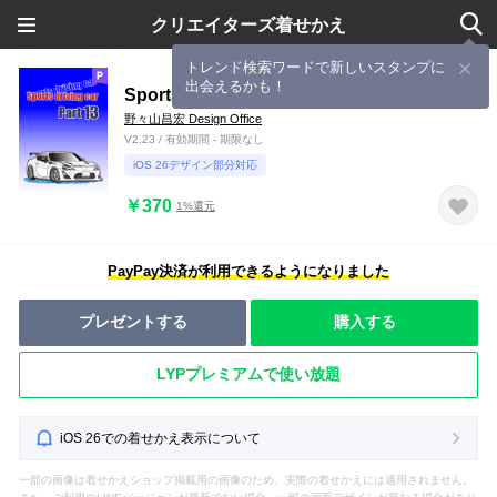
クリエイターズ着せかえ
トレンド検索ワードで新しいスタンプに
出会えるかも！
Sports driving car Part 13
野々山昌宏 Design Office
V2.23 / 有効期間 - 期限なし
iOS 26デザイン部分対応
￥370
1%還元
PayPay決済が利用できるようになりました
プレゼントする
購入する
LYPプレミアムで使い放題
iOS 26での着せかえ表示について
一部の画像は着せかえショップ掲載用の画像のため、実際の着せかえには適用されません。