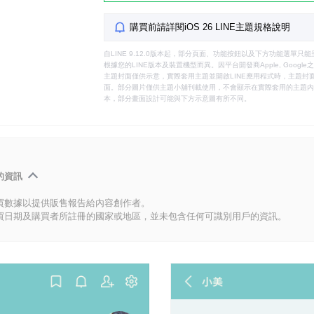
購買前請詳閱iOS 26 LINE主題規格說明
自LINE 9.12.0版本起，部分頁面、功能按鈕以及下方功能選單
根據您的LINE版本及裝置機型而異。因平台開發商Apple, Goog
主題封面僅供示意，實際套用主題並開啟LINE應用程式時，主題封面
面。部分圖片僅供主題小舖刊載使用，不會顯示在實際套用的主題內。
本，部分畫面設計可能與下方示意圖有所不同。
的資訊
買數據以提供販售報告給內容創作者。
買日期及購買者所註冊的國家或地區，並未包含任何可識別用戶的資訊。