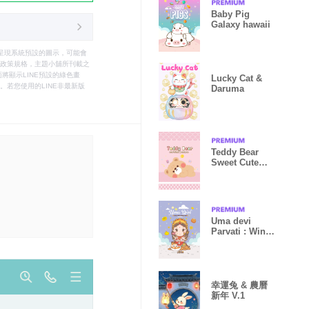
Baby Pig
Galaxy hawaii
只能呈現系統預設的圖示，可能會
le之政策規格，主題小舖所刊載之
將顯示LINE預設的綠色畫
Lucky Cat &
若您使用的LINE非最新版
Daruma
Teddy Bear
Sweet Cute
Pink
Uma devi
Parvati : Win
The Lottery III
幸運兔 & 農曆
新年 V.1