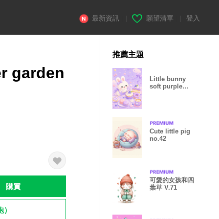
最新資訊
|
願望清單
|
登入
推薦主題
er garden
Little bunny
soft purple
color 4_11
Cute little pig
no.42
可愛的女孩和四
購買
葉草 V.71
飽）