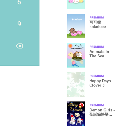
可可熊
kokobear
Animals In
The Sea
Theme
Happy Days
Clover 3
Demon Girls -
聖誕節快樂
(2016)