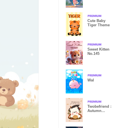
Cute Baby
Tiger Theme
Sweet Kitten
No.145
Wal
Twobefriend :
Autumn
Halloween