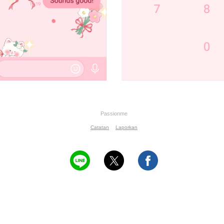
Passionme
Catatan
Laporkan