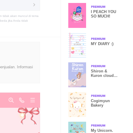
I PEACH YOU
SO MUCH!
n tidak akan muncul di tema
eda jika Anda tidak
MY DIARY :)
enjualan. Informasi
Shiron &
Kuron cloud
babies
Cogimyun
Bakery
My Unicorn.