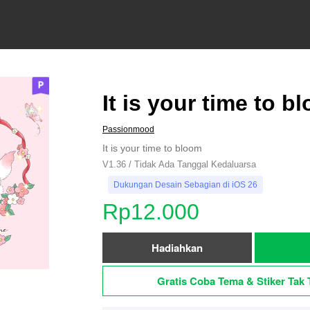
It is your time to b
Passionmood
It is your time to bloom
V1.36 / Tidak Ada Tanggal Kedaluarsa
Dukungan Desain Sebagian di iOS 26
Rp12.000
Hadiahkan
Gratis Coba Tema & Stiker Tak 