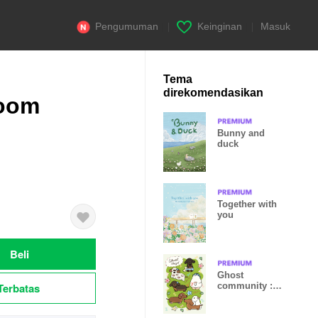
Pengumuman
|
Keinginan
|
Masuk
Tema
direkomendasikan
loom
Bunny and
duck
Together with
you
Beli
Ghost
Terbatas
community :
Little
ghost,Long
dog