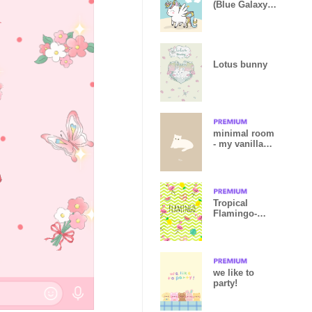
(Blue Galaxy
Ver.2)
Lotus bunny
minimal room
- my vanilla
sky
Tropical
Flamingo-
green wave-
we like to
party!