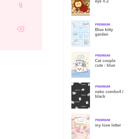
eye V.2
Blue kitty
garden
Cat couple
cute : blue
neko combo4 /
black
my love letter