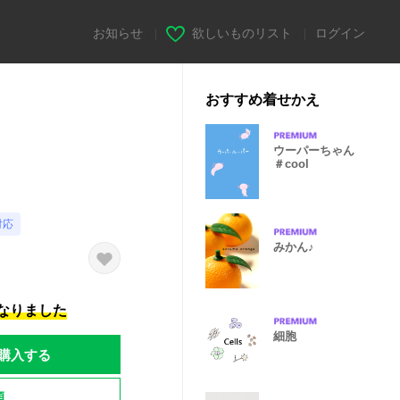
お知らせ
|
欲しいものリスト
|
ログイン
おすすめ着せかえ
ウーパーちゃん
＃cool
対応
みかん♪
になりました
細胞
購入する
題