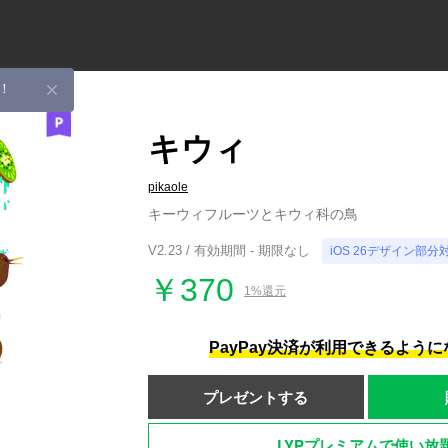
！
キウィ
pikaole
キーウィフルーツとキウィ科の鳥
V2.23 / 有効期間 - 期限なし
iOS 26デザイン部分
￥370
1%還元
PayPay決済が利用できるよう
プレゼントする
LYPプレミアムで使い放