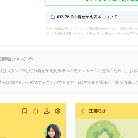
iOS 26での着せかえ表示について
一部の画像は着せかえショップ掲載用の画像のため、実際の着せか
た、ご利用のLINEバージョンが最新でない場合、一部の画面デザ
る情報について
会社はスタンプ/絵文字/着せかえ制作者への売上レポートの提供のために、お
情報は制作者から確認することができます。(お客様を直接識別可能な情報は含