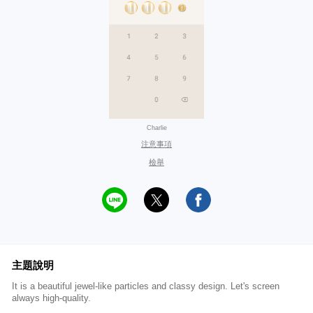
Charlie
注意事項
檢舉
主題說明
It is a beautiful jewel-like particles and classy design. Let's screen
always high-quality.