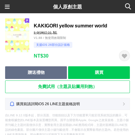
個人原創主題
KAKIGORI yellow summer world
s-project co.,ltd.
V1.88 / 無使用效期限制
支援iOS 26部分設計規格
NT$30
贈送禮物
購買
免費試用（主題及貼圖用到飽）
購買前請詳閱iOS 26 LINE主題規格說明
自LINE 9.12.0版本起，部分頁面、功能按鈕以及下方功能選單只能呈現系統預設的圖示，可
能會根據您的LINE版本及裝置機型而異。因平台開發商Apple, Google之政策規格，主題小舖
所刊載之主題封面僅供示意，實際套用主題並開啟LINE應用程式時，主題封面將顯示LINE預
設的綠色畫面。部分圖片僅供主題小舖刊載使用，不會顯示在實際套用的主題內。若您使用的
LINE非最新版本，部分畫面設計可能與下方示意圖有所不同。