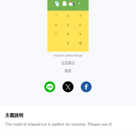
keisuke sakata design
注意事項
檢舉
主題說明
The motif of shaved ice is perfect for summer. Please use it!