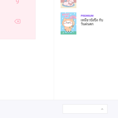
เหมียวปังปิ้ง กับ
วันฝนตก