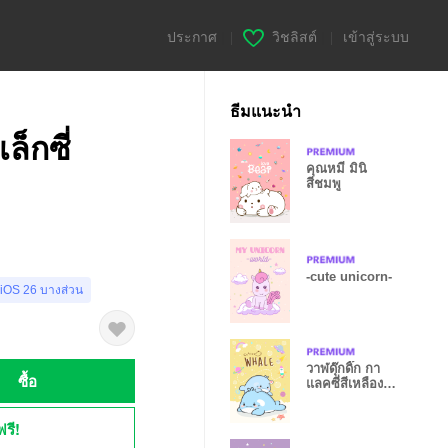
ประกาศ
|
วิชลิสต์
|
เข้าสู่ระบบ
ธีมแนะนำ
ล็กซี่
คุณหมี มินิ
สีชมพู
-cute unicorn-
 iOS 26 บางส่วน
วาฬดุ๊กดิ๊ก กา
ซื้อ
แลคซี่สีเหลือง
ครีม
ฟรี!