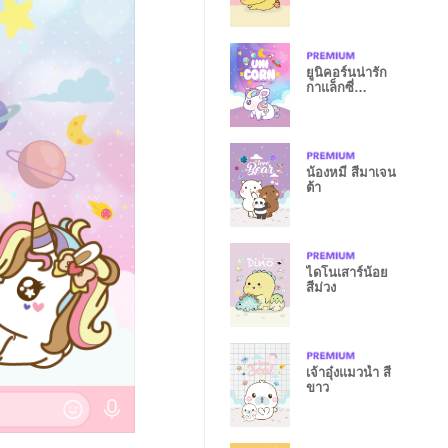
ยูนิคอร์นน่ารัก
กาแล็กซี่
ดวงดาว
น้องหมี สีมาเจน
ต้า
ไดโนเสาร์น้อย
สีม่วง
เจ้าอุ๋งแมวน้ำ สี
ขาว