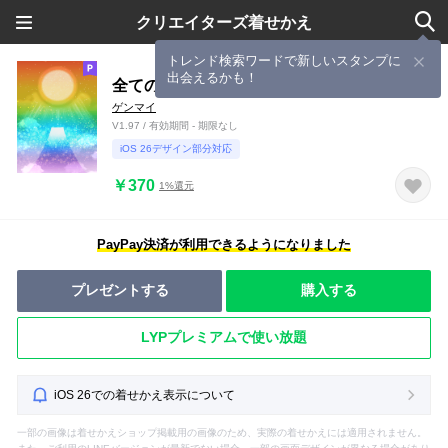
クリエイターズ着せかえ
トレンド検索ワードで新しいスタンプに
出会えるかも！
全ての幸運が溢れ出す♪ミラクルパワー
ゲンマイ
V1.97 / 有効期間 - 期限なし
iOS 26デザイン部分対応
￥370
1%還元
PayPay決済が利用できるようになりました
プレゼントする
購入する
LYPプレミアムで使い放題
iOS 26での着せかえ表示について
一部の画像は着せかえショップ掲載用の画像のため、実際の着せかえには適用されません。