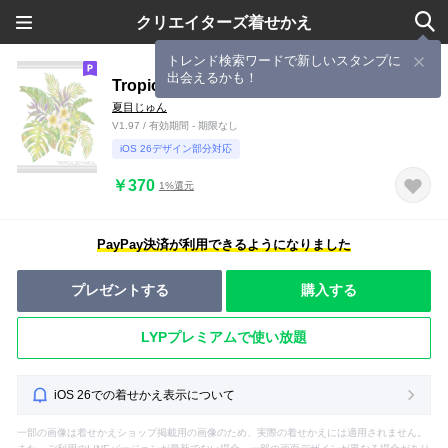
クリエイターズ着せかえ
トレンド検索ワードで新しいスタンプに
出会えるかも！
Tropical botanical 1
夏目じゅん
V1.97 / 有効期間 - 期限なし
iOS 26デザイン部分対応
￥370
1%還元
PayPay決済が利用できるようになりました
プレゼントする
購入する
LYPプレミアムで使い放題
iOS 26での着せかえ表示について
一部の画像は着せかえショップ掲載用の画像のため、実際の着せかえには適用されません。