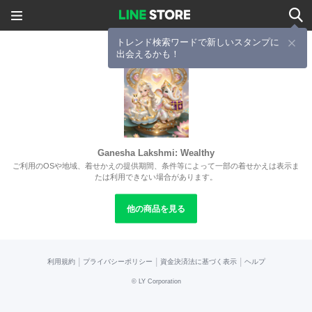
トレンド検索ワードで新しいスタンプに
出会えるかも！
Ganesha Lakshmi: Wealthy
ご利用のOSや地域、着せかえの提供期間、条件等によって一部の着せかえは表示ま
たは利用できない場合があります。
他の商品を見る
|
|
|
利用規約
プライバシーポリシー
資金決済法に基づく表示
ヘルプ
©
LY Corporation