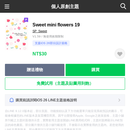
個人原創主題
Sweet mini flowers 19
SP_Sweet
V1.59 / 無使用效期限制
支援iOS 26部分設計規格
NT$30
贈送禮物
購買
免費試用（主題及貼圖用到飽）
購買前請詳閱iOS 26 LINE主題規格說明
自LINE 9.12.0版本起，部分頁面、功能按鈕以及下方功能選單只能呈現系統預設的圖示，可
能會根據您的LINE版本及裝置機型而異。因平台開發商Apple, Google之政策規格，主題小舖
所刊載之主題封面僅供示意，實際套用主題並開啟LINE應用程式時，主題封面將顯示LINE預
設的綠色畫面。部分圖片僅供主題小舖刊載使用，不會顯示在實際套用的主題內。若您使用的
LINE非最新版本，部分畫面設計可能與下方示意圖有所不同。