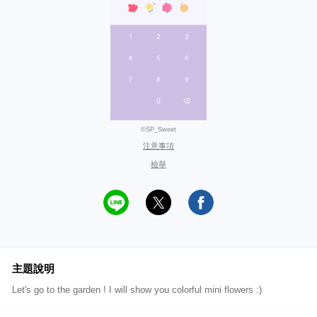
©SP_Sweet
注意事項
檢舉
主題說明
Let's go to the garden ! I will show you colorful mini flowers :)