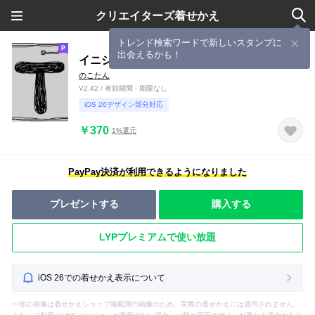
クリエイターズ着せかえ
トレンド検索ワードで新しいスタンプに
出会えるかも！
イニシャルT
のこたん
V2.42 / 有効期間 - 期限なし
iOS 26デザイン部分対応
￥370
1%還元
PayPay決済が利用できるようになりました
プレゼントする
購入する
LYPプレミアムで使い放題
iOS 26での着せかえ表示について
一部の画像は着せかえショップ掲載用の画像のため、実際の着せかえには適用されません。