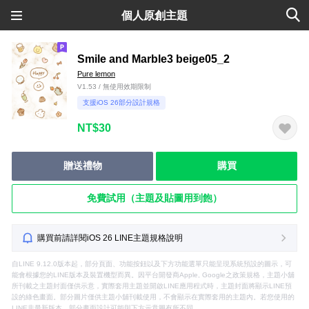
個人原創主題
Smile and Marble3 beige05_2
Pure lemon
V1.53 / 無使用效期限制
支援iOS 26部分設計規格
NT$30
贈送禮物
購買
免費試用（主題及貼圖用到飽）
購買前請詳閱iOS 26 LINE主題規格說明
自LINE 9.12.0版本起，部分頁面、功能按鈕以及下方功能選單只能呈現系統預設的圖示，可
能會根據您的LINE版本及裝置機型而異。因平台開發商Apple, Google之政策規格，主題小舖
所刊載之主題封面僅供示意，實際套用主題並開啟LINE應用程式時，主題封面將顯示LINE預
設的綠色畫面。部分圖片僅供主題小舖刊載使用，不會顯示在實際套用的主題內。若您使用的
LINE非最新版本，部分畫面設計可能與下方示意圖有所不同。