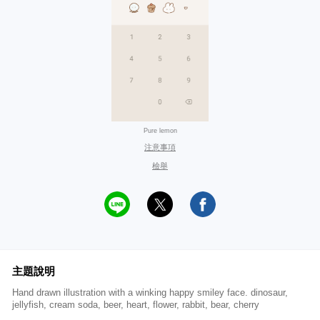
Pure lemon
注意事項
檢舉
主題說明
Hand drawn illustration with a winking happy smiley face. dinosaur,
jellyfish, cream soda, beer, heart, flower, rabbit, bear, cherry