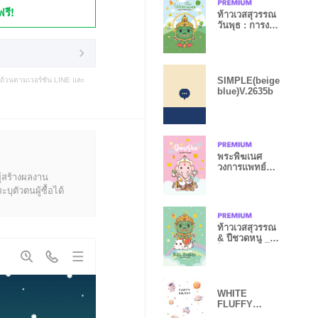
ฟรี!
ท้าวเวสสุวรรณ
วันพุธ : การงาน
รุ่ง V
SIMPLE(beige
บถ้วนตามเวอร์ชัน LINE และ
blue)V.2635b
พระพิฆเนศ
วงการแพทย์
ู้สร้างผลงาน
พยาบาล _ รวย
หมดหนี้
ุตัวตนผู้ซื้อได้
ท้าวเวสสุวรรณ
& ปีชวดหนู _
โชคลาภดวงดี
WHITE
FLUFFY
GALAXY