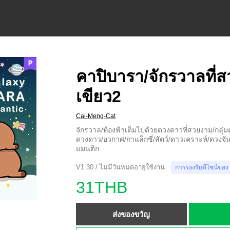
คาปิบารา/จักรวาลที่ส
เขียว2
Cai-Meng-Cat
จักรวาล/ท้องฟ้าเต็มไปด้วยดวงดาวที่สวยงาม/กลุ่ม
ดวงดาว/อวกาศ/กาแล็กซี่/สัตว์/ดาวเคราะห์/ดวงจั
แมนติก
V1.30 / ไม่มีวันหมดอายุใช้งาน
การรองรับดีไซน์ของ
31THB
ส่งของขวัญ