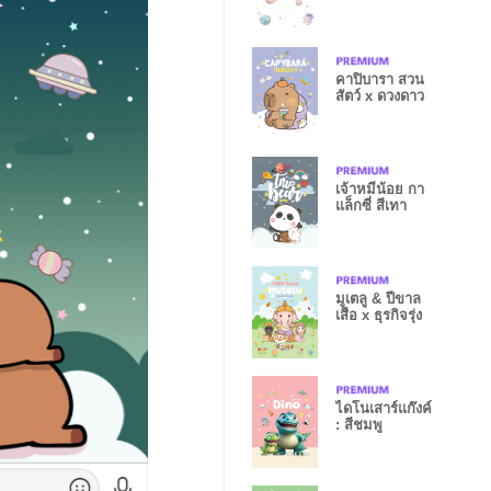
คาปิบารา สวน
สัตว์ x ดวงดาว
เจ้าหมีน้อย กา
แล็กซี่ สีเทา
มูเตลู & ปีขาล
เสือ x ธุรกิจรุ่ง
ไดโนเสาร์แก๊งค์
: สีชมพู