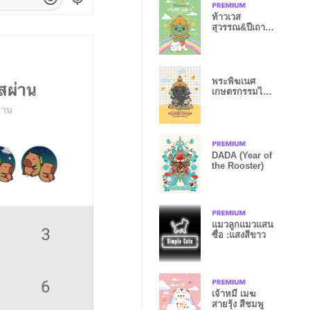
ท้าวเวส
สุวรรณ&ปีเถาะ
กระต่าย _รวย
มั่งคั่ง
พระพิฆเนศ
เกษตรกรรมไร่
สวน _ โชคลาภ
ดวงดี
DADA (Year of
the Rooster)
แมวลูกแมวแสน
ซื่อ :แสงสีขาว
เจ้าหมี เมฆ
สายรุ้ง สีชมพู