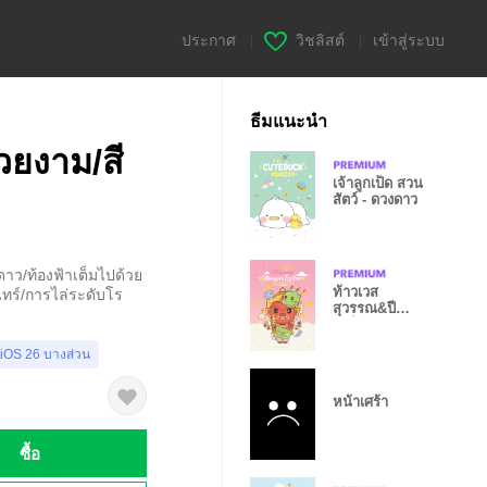
ประกาศ
|
วิชลิสต์
|
เข้าสู่ระบบ
ธีมแนะนำ
วยงาม/สี
เจ้าลูกเป็ด สวน
สัตว์ - ดวงดาว
ดาว/ท้องฟ้าเต็มไปด้วย
ท้าวเวส
นทร์/การไล่ระดับโร
สุวรรณ&ปี
มะโรงมังกร +
ธุรกิจรุ่ง
 iOS 26 บางส่วน
หน้าเศร้า
ซื้อ