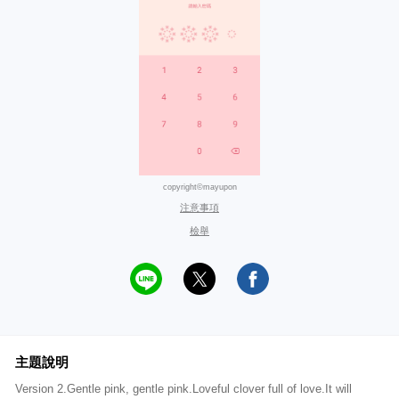
copyright©mayupon
注意事項
檢舉
主題說明
Version 2.Gentle pink, gentle pink.Loveful clover full of love.It will