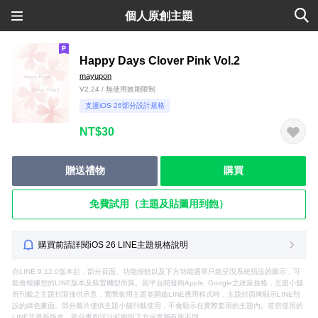
個人原創主題
Happy Days Clover Pink Vol.2
mayupon
V2.24 / 無使用效期限制
支援iOS 26部分設計規格
NT$30
贈送禮物
購買
免費試用（主題及貼圖用到飽）
購買前請詳閱iOS 26 LINE主題規格說明
自LINE 9.12.0版本起，部分頁面、功能按鈕以及下方功能選單只能呈現系統預設的圖示，可
能會根據您的LINE版本及裝置機型而異。因平台開發商Apple, Google之政策規格，主題小舖
所刊載之主題封面僅供示意，實際套用主題並開啟LINE應用程式時，主題封面將顯示LINE預
設的綠色畫面。部分圖片僅供主題小舖刊載使用，不會顯示在實際套用的主題內。若您使用的
LINE非最新版本，部分畫面設計可能與下方示意圖有所不同。