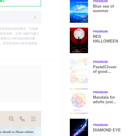
Blue sea of
summer
只能呈現系統預設的圖示，可能會
le之政策規格，主題小舖所刊載之
RED
將顯示LINE預設的綠色畫
HALLOWEEN
若您使用的LINE非最新版
PastelClover
of good
fortune up all
luck
Mandala for
adults just
looking up
luckp
DIAMOND EYE