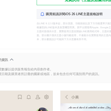
購買前請詳閱iOS 26 LINE主題規格說明
自LINE 9.12.0版本起，部分頁面、功能按鈕以及下方功能選單
根據您的LINE版本及裝置機型而異。因平台開發商Apple, Goog
主題封面僅供示意，實際套用主題並開啟LINE應用程式時，主題封面
面。部分圖片僅供主題小舖刊載使用，不會顯示在實際套用的主題內。
本，部分畫面設計可能與下方示意圖有所不同。
的資訊
買數據以提供販售報告給內容創作者。
買日期及購買者所註冊的國家或地區，並未包含任何可識別用戶的資訊。