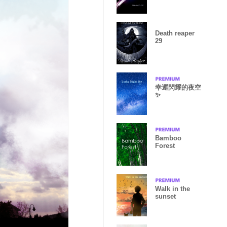
Death reaper
29
幸運閃耀的夜空
✨
Bamboo
Forest
Walk in the
sunset