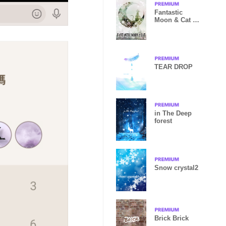
Fantastic
Moon & Cat 5-
White-
(50coins)
TEAR DROP
in The Deep
forest
Snow crystal2
Brick Brick