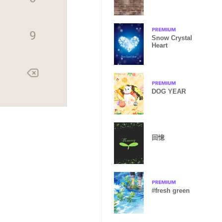
Snow Crystal
Heart
DOG YEAR
回憶
#fresh green