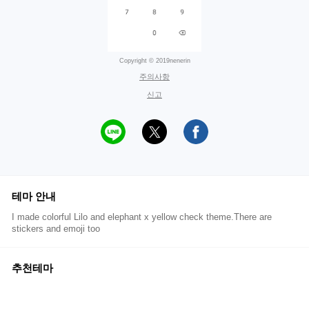
Copyright © 2019nenerin
주의사항
신고
테마 안내
I made colorful Lilo and elephant x yellow check theme.There are
stickers and emoji too
추천테마